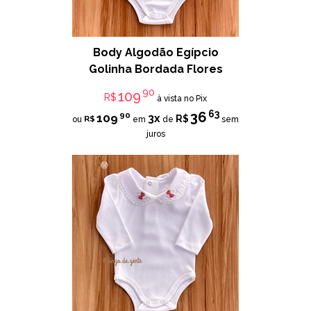
Body Algodão Egípcio
Golinha Bordada Flores
90
109
R$
à vista no Pix
63
36
90
109
3x
R$
R$
ou
em
de
sem
juros