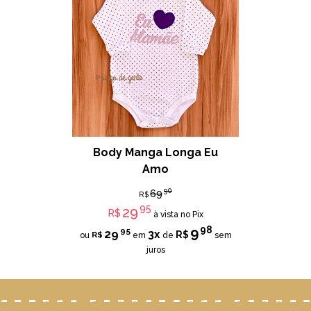
Body Manga Longa Eu
Amo
90
69
R$
95
29
R$
à vista no Pix
98
9
95
29
3x
R$
R$
ou
em
de
sem
juros