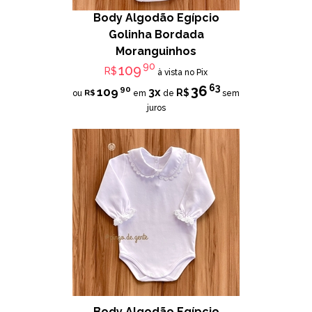
Body Algodão Egípcio
Golinha Bordada
Moranguinhos
90
109
R$
à vista no Pix
63
36
90
109
3x
R$
R$
ou
em
de
sem
juros
Body Algodão Egípcio