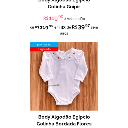
Golinha Guipir
90
119
R$
à vista no Pix
97
39
90
119
3x
R$
R$
ou
em
de
sem
juros
promoção
esgotado
Body Algodão Egípcio
Golinha Bordada Flores