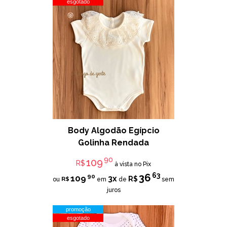
esgotado
Body Algodão Egípcio
Golinha Rendada
90
109
R$
à vista no Pix
63
36
90
109
3x
R$
R$
ou
em
de
sem
juros
promoção
esgotado