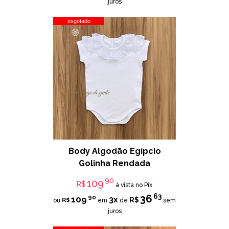
juros
esgotado
Body Algodão Egípcio
Golinha Rendada
90
109
R$
à vista no Pix
63
36
90
109
3x
R$
R$
ou
em
de
sem
juros