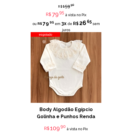
90
159
R$
95
79
R$
à vista no Pix
65
26
95
79
3x
R$
R$
ou
em
de
sem
juros
esgotado
Body Algodão Egípcio
Golinha e Punhos Renda
90
109
R$
à vista no Pix