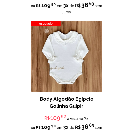
63
36
90
109
3x
R$
R$
ou
em
de
sem
juros
esgotado
Body Algodão Egípcio
Golinha Guipir
90
109
R$
à vista no Pix
63
36
90
109
3x
R$
R$
ou
em
de
sem