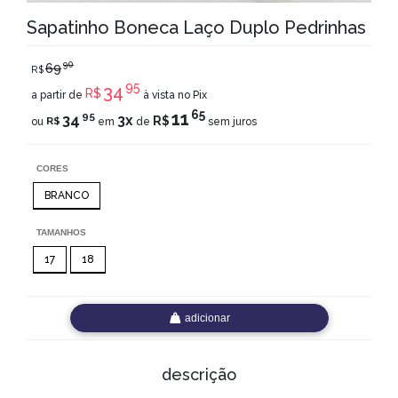
Sapatinho Boneca Laço Duplo Pedrinhas
90
69
R$
95
34
R$
a partir de
à vista no Pix
65
11
95
34
3x
R$
R$
ou
em
de
sem juros
CORES
BRANCO
TAMANHOS
17
18
adicionar
descrição