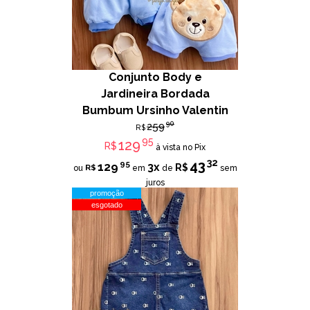
Conjunto Body e
Jardineira Bordada
Bumbum Ursinho Valentin
90
259
R$
95
129
R$
à vista no Pix
32
43
95
129
3x
R$
R$
ou
em
de
sem
juros
promoção
esgotado