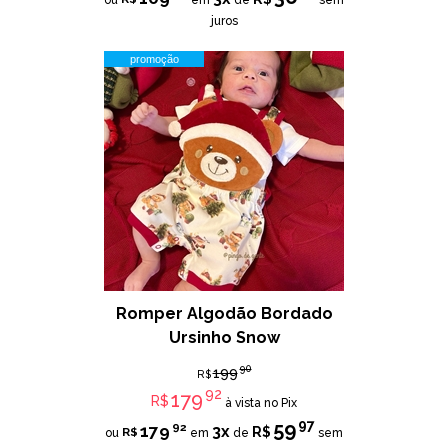
ou
em
de
sem
juros
promoção
Romper Algodão Bordado
Ursinho Snow
90
199
R$
92
179
R$
à vista no Pix
97
59
92
179
3x
R$
R$
ou
em
de
sem