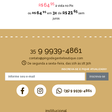
95
64
R$
à vista no Pix
65
21
95
64
3x
R$
R$
ou
em
de
sem
juros
9 9939-4861
35
contato@pingodegenteboutique.com
De segunda a sexta-feira, das 10h às 18:30h
INSCREVA-SE E FIQUE ATUALIZADO!
(35) 9 9939-4861
institucional