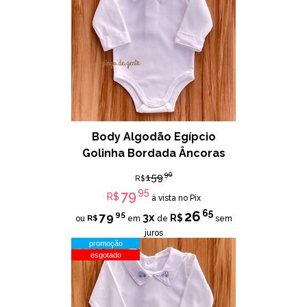
Body Algodão Egípcio
Golinha Bordada Âncoras
90
159
R$
95
79
R$
à vista no Pix
65
26
95
79
3x
R$
R$
ou
em
de
sem
juros
promoção
esgotado