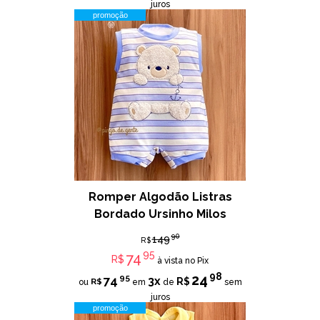
juros
promoção
Romper Algodão Listras
Bordado Ursinho Milos
90
149
R$
95
74
R$
à vista no Pix
98
24
95
74
3x
R$
R$
ou
em
de
sem
juros
promoção