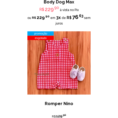
Body Dog Max
90
229
R$
à vista no Pix
63
76
90
229
3x
R$
R$
ou
em
de
sem
juros
promoção
esgotado
Romper Nino
90
129
R$