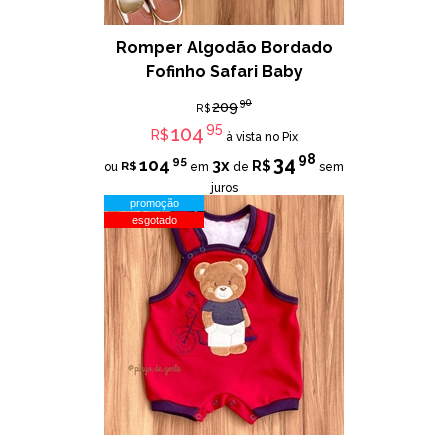
Romper Algodão Bordado
Fofinho Safari Baby
90
209
R$
95
104
R$
à vista no Pix
98
34
95
104
3x
R$
R$
ou
em
de
sem
juros
promoção
esgotado