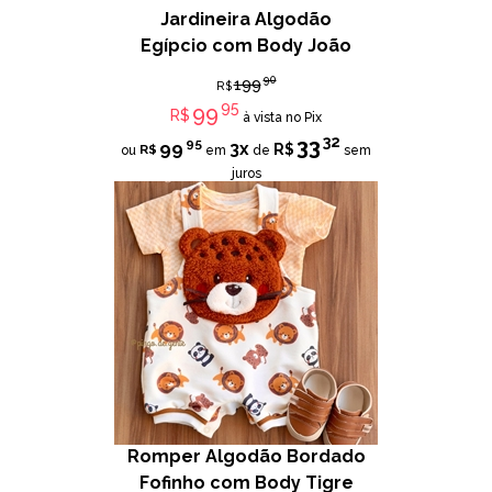
Jardineira Algodão
Egípcio com Body João
90
199
R$
95
99
R$
à vista no Pix
32
33
95
99
3x
R$
R$
ou
em
de
sem
juros
Romper Algodão Bordado
Fofinho com Body Tigre