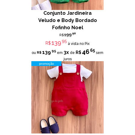
Conjunto Jardineira
Veludo e Body Bordado
Fofinho Noel
90
199
R$
95
139
R$
à vista no Pix
65
46
95
139
3x
R$
R$
ou
em
de
sem
juros
promoção