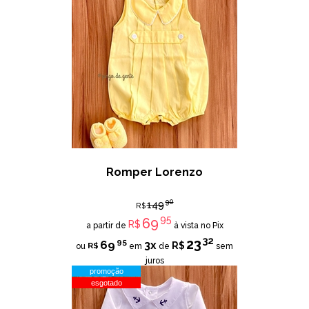
Romper Lorenzo
90
149
R$
95
69
R$
a partir de
à vista no Pix
32
23
95
69
3x
R$
R$
ou
em
de
sem
juros
promoção
esgotado