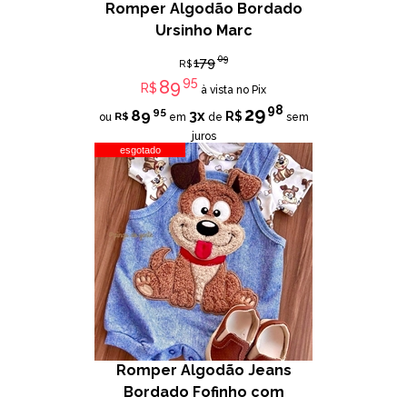
Romper Algodão Bordado
Ursinho Marc
09
179
R$
95
89
R$
à vista no Pix
98
29
95
89
3x
R$
R$
ou
em
de
sem
juros
esgotado
Romper Algodão Jeans
Bordado Fofinho com