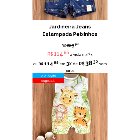
Jardineira Jeans
Estampada Peixinhos
90
229
R$
95
114
R$
à vista no Pix
32
38
95
114
3x
R$
R$
ou
em
de
sem
juros
promoção
esgotado