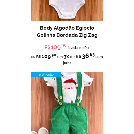
Body Algodão Egípcio
Golinha Bordada Zig Zag
90
109
R$
à vista no Pix
63
36
90
109
3x
R$
R$
ou
em
de
sem
juros
promoção