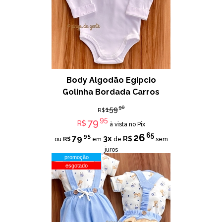
Body Algodão Egípcio
Golinha Bordada Carros
90
159
R$
95
79
R$
à vista no Pix
65
26
95
79
3x
R$
R$
ou
em
de
sem
juros
promoção
esgotado