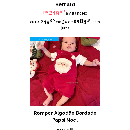
Bernard
90
249
R$
à vista no Pix
30
83
90
249
3x
R$
R$
ou
em
de
sem
juros
promoção
Romper Algodão Bordado
Papai Noel
90