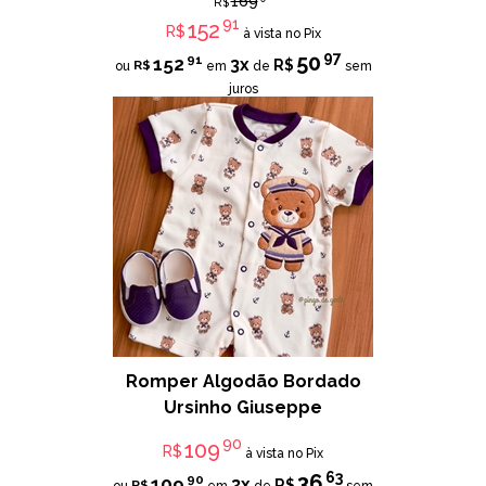
169
R$
91
152
R$
à vista no Pix
97
50
91
152
3x
R$
R$
ou
em
de
sem
juros
Romper Algodão Bordado
Ursinho Giuseppe
90
109
R$
à vista no Pix
63
36
90
109
3x
R$
R$