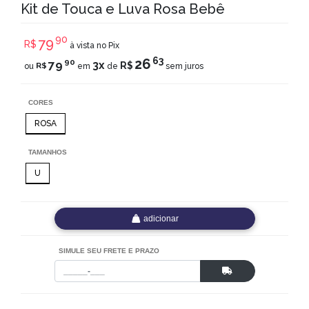
Kit de Touca e Luva Rosa Bebê
90
79
R$
à vista no Pix
63
26
90
79
3x
R$
R$
ou
em
de
sem juros
CORES
ROSA
TAMANHOS
U
adicionar
SIMULE SEU FRETE E PRAZO